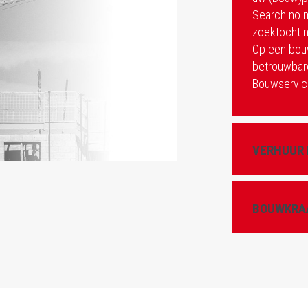
Search no m
zoektocht 
Op een bouw
betrouwbare
Bouwservice
VERHUUR
BOUWKRAA