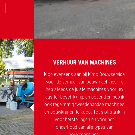
VERHUUR VAN MACHINES
Klop eveneens aan bij Kimo Bouwservice
voor de verhuur van bouwmachines. Ik
heb steeds de juiste machines voor uw
klus ter beschikking, en bovendien heb ik
ook regelmatig tweedehandse machines
en bouwkranen te koop. Tot slot sta ik in
voor herstellingen en voor het
onderhoud van alle types van
bouwmachines.