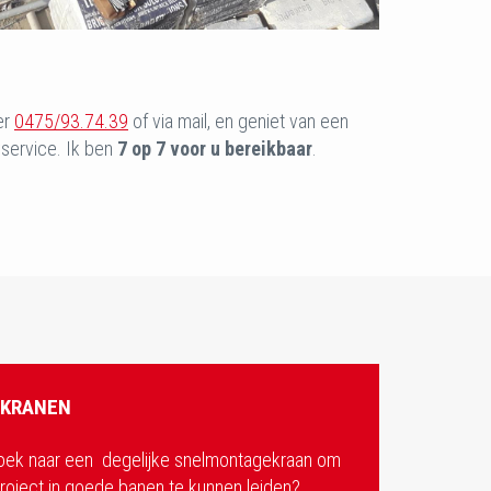
er
0475/93.74.39
of via mail, en geniet van een
wservice. Ik ben
7 op 7 voor u bereikbaar
.
 KRANEN
oek naar een degelijke snelmontagekraan om
oject in goede banen te kunnen leiden?