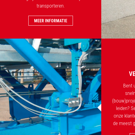
transporteren.
MEER INFORMATIE
V
Bent 
snel
(bouw)proj
leiden? S
onze klant
de meest g