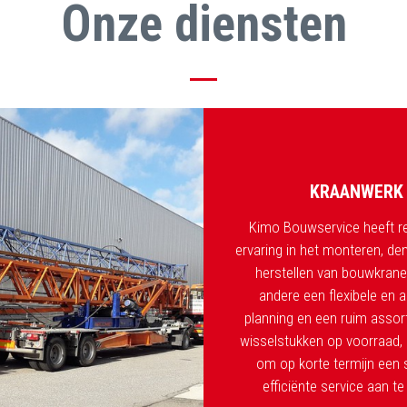
Onze diensten
KRAANWERK
Kimo Bouwservice heeft re
ervaring in het monteren, d
herstellen van bouwkrane
andere een flexibele en 
planning en een ruim assor
wisselstukken op voorraad, l
om op korte termijn een 
efficiënte service aan te