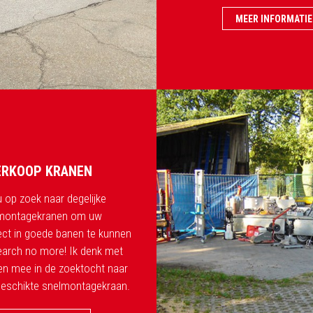
MEER INFORMATIE
ERKOOP KRANEN
u op zoek naar degelijke
montagekranen om uw
ect in goede banen te kunnen
earch no more! Ik denk met
en mee in de zoektocht naar
eschikte snelmontagekraan.