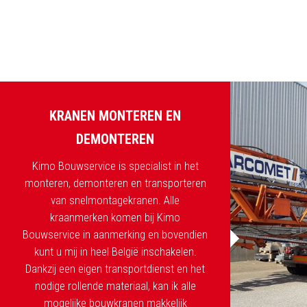
KRANEN MONTEREN EN
DEMONTEREN
Kimo Bouwservice is specialist in het
monteren, demonteren en transporteren
van snelmontagekranen. Alle
kraanmerken komen bij Kimo
Bouwservice in aanmerking en bovendien
kunt u mij in heel België inschakelen.
Dankzij een eigen transportdienst en het
nodige rollende materiaal, kan ik alle
mogelijke bouwkranen makkelijk