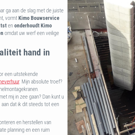
r ga aan de slag met de juiste
mt, vormt
Kimo Bouwservice
tst
en
onderhoudt
Kimo
en
omdat uw werf een veilige
liteit hand in
oor een uitstekende
neverhuur
. Mijn absolute troef?
snelmontagekranen.
met mij in zee gaan? Dan kunt u
aan dat ik dit steeds tot een
nteren en herstellen van
te planning en een ruim