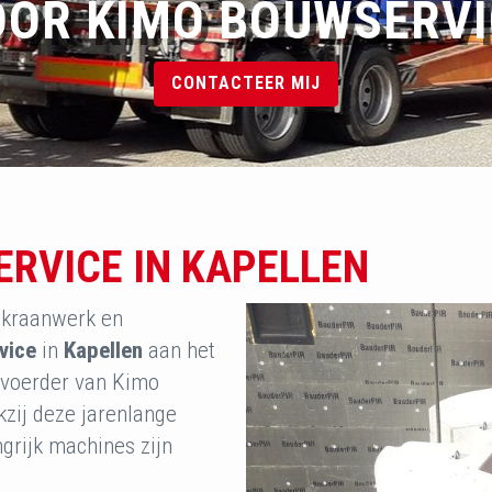
OOR KIMO BOUWSERVI
CONTACTEER MIJ
ERVICE IN KAPELLEN
 kraanwerk en
vice
in
Kapellen
aan het
kvoerder van Kimo
kzij deze jarenlange
ngrijk machines zijn