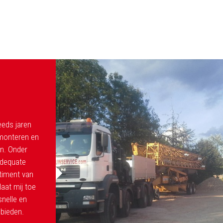
eds jaren
emonteren en
n. Onder
adequate
timent van
aat mij toe
snelle en
 bieden.