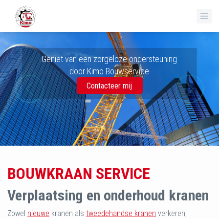
Geniet van een zorgeloze ondersteuning
door Kimo Bouwservice
Contacteer mij
BOUWKRAAN SERVICE
Verplaatsing en onderhoud kranen
Zowel
nieuwe
kranen als
tweedehandse kranen
verkeren,